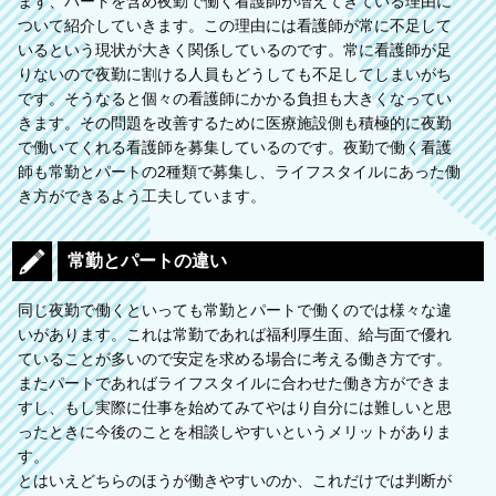
まず、パートを含め夜勤で働く看護師が増えてきている理由に
ついて紹介していきます。この理由には看護師が常に不足して
いるという現状が大きく関係しているのです。常に看護師が足
りないので夜勤に割ける人員もどうしても不足してしまいがち
です。そうなると個々の看護師にかかる負担も大きくなってい
きます。その問題を改善するために医療施設側も積極的に夜勤
で働いてくれる看護師を募集しているのです。夜勤で働く看護
師も常勤とパートの2種類で募集し、ライフスタイルにあった働
き方ができるよう工夫しています。
常勤とパートの違い
同じ夜勤で働くといっても常勤とパートで働くのでは様々な違
いがあります。これは常勤であれば福利厚生面、給与面で優れ
ていることが多いので安定を求める場合に考える働き方です。
またパートであればライフスタイルに合わせた働き方ができま
すし、もし実際に仕事を始めてみてやはり自分には難しいと思
ったときに今後のことを相談しやすいというメリットがありま
す。
とはいえどちらのほうが働きやすいのか、これだけでは判断が