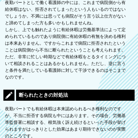
夜勤パートとして働く看護師の中には、これまで病院側から有
給休暇はない、拒否されてしまったという人もいるのではない
でしょうか。不満には思っても病院がそう言う以上仕方がない
と諦めてしまった方も多いかもしれませんね。
しかし、上でも触れたように有給休暇は労働基準法によって定
められているものであり病院側に有給休暇の有無を決める権利
は本来ありません。ですからこれまで病院に拒否されたという
ことは病院側から不当に断られたということも考えられます。
ただ、非常に忙しい時期などで有給休暇をとるタイミングにつ
いて相談されることはあるかもしれません。ただし、逆に言う
と条件を満たしている看護師に対して干渉できるのはそこまで
なのです。
断られたときの対処法
夜勤パートでも有給休暇は本来認められるべき権利なのです
が、不当に拒否する病院も中にはあります。その場合、労働基
準監督署に相談する、根気強く訴え続けるといった手段が挙げ
られますがはっきりとした効果はあまり期待できないのが実際
のところです。